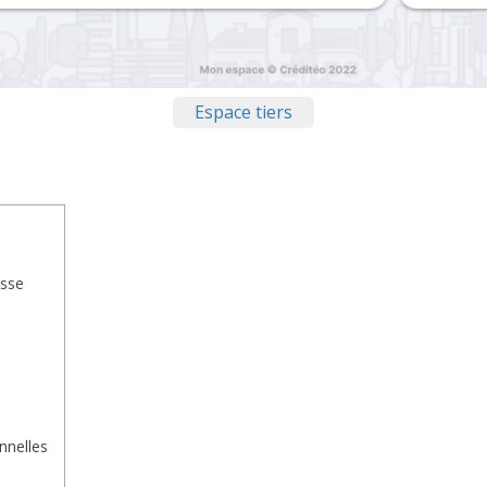
Espace tiers
asse
nnelles